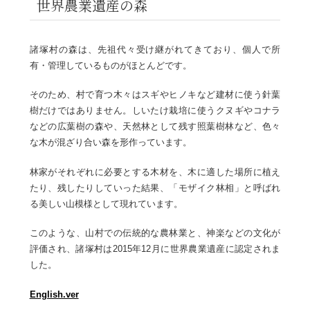
世界農業遺産の森
諸塚村の森は、先祖代々受け継がれてきており、個人で所
有・管理しているものがほとんどです。
そのため、村で育つ木々はスギやヒノキなど建材に使う針葉
樹だけではありません。しいたけ栽培に使うクヌギやコナラ
などの広葉樹の森や、天然林として残す照葉樹林など、色々
な木が混ざり合い森を形作っています。
林家がそれぞれに必要とする木材を、木に適した場所に植え
たり、残したりしていった結果、「モザイク林相」と呼ばれ
る美しい山模様として現れています。
このような、山村での伝統的な農林業と、神楽などの文化が
評価され、諸塚村は2015年12月に世界農業遺産に認定されま
した。
English.ver