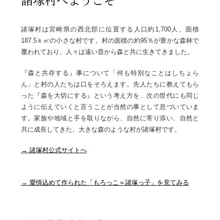
諸塚村は宮崎県の西北部に位置する人口約1,700人、面積
187.5ｋ㎡の小さな村です。村の面積の約95％が豊かな森林で
覆われており、人々は遠い昔から森と共に生きてきました。
『森と共存する』事について「何も特別なことはしちょら
ん」と村の人たちは口をそろえます。先人たちに教えてもら
った『森を大切にする』という考え方を、次の世代にも同じ
ように伝えていくと言うことが当然の事として息づいていま
す。家族や地域と手を取りながら、自然に寄り添い、自然と
共に成長してきた、大きな森のような村が諸塚村です。
→ 諸塚村公式サイトへ
→ 愛情込めて作られた「もろっこ＝諸塚っ子」を見てみる