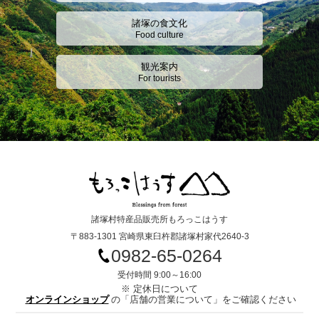
諸塚の食文化
Food culture
観光案内
For tourists
諸塚村特産品販売所もろっこはうす
〒883-1301 宮崎県東臼杵郡諸塚村家代2640-3
0982-65-0264
受付時間 9:00～16:00
※ 定休日について
オンラインショップ
の「店舗の営業について」をご確認ください