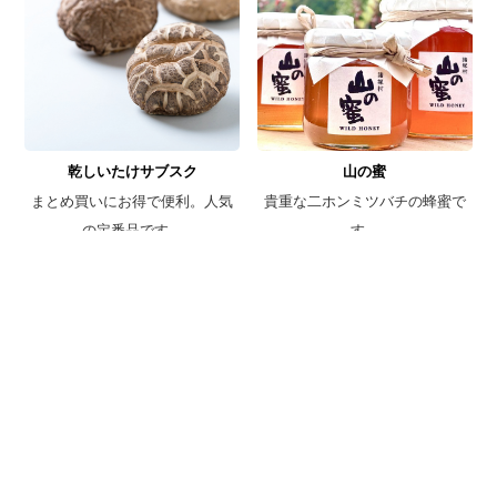
乾しいたけサブスク
山の蜜
まとめ買いにお得で便利。人気
貴重な二ホンミツバチの蜂蜜で
の定番品です。
す。
No.